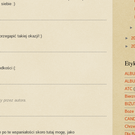
siebie :)
zegapić takiej okazji!:)
►
2
►
2
Ety
odkości (:
ALB
ALB
ATC
(
Bierz
y przez autora.
BIŻU
Boże 
CAN
Chrze
e po te wspaniałości skoro tutaj mogę, jako
Dla B