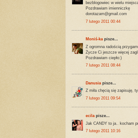
bezblogowiec w wielu miejsca
Pozdrawiam imienniczkę
dorotazam@gmail.com
7 lutego 2011 00:44
Moniś-ka
pisze...
Z ogromna radością przygarn
Życze Ci jeszcze więcej zag
Pozdrawiam ciepło:)
7 lutego 2011 08:44
Danusia
pisze...
Z miła chęcią się zapisuję, t
7 lutego 2011 09:54
ecila
pisze...
Jak CANDY to ja.. kocham pre
7 lutego 2011 10:16