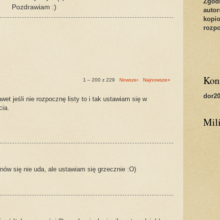
Zgod
Pozdrawiam :)
autor
kopio
rozp
Kon
1 – 200 z 229
Nowsze›
Najnowsze»
dor20
t jeśli nie rozpocznę listy to i tak ustawiam się w
cia.
Mili
znów się nie uda, ale ustawiam się grzecznie :O)