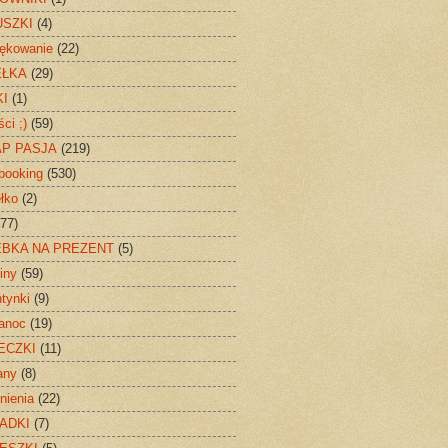
SZKI
(4)
ękowanie
(22)
EŁKA
(29)
I
(1)
ci ;)
(59)
P PASJA
(219)
booking
(530)
łko
(2)
(77)
BKA NA PREZENT
(5)
iny
(59)
tynki
(9)
anoc
(19)
ECZKI
(11)
any
(8)
nienia
(22)
ADKI
(7)