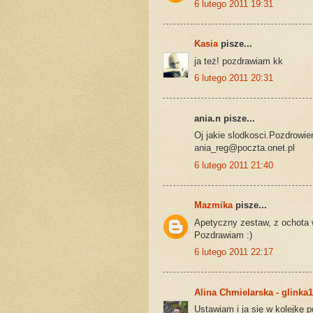
6 lutego 2011 19:31
Kasia
pisze...
ja też! pozdrawiam kk
6 lutego 2011 20:31
ania.n pisze...
Oj jakie slodkosci.Pozdrowien
ania_reg@poczta.onet.pl
6 lutego 2011 21:40
Mazmika
pisze...
Apetyczny zestaw, z ochota w
Pozdrawiam :)
6 lutego 2011 22:17
Alina Chmielarska - glinka
Ustawiam i ja się w kolejkę 