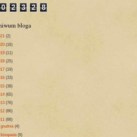
0
2
3
2
8
hiwum bloga
021
(2)
020
(16)
019
(11)
018
(25)
017
(19)
016
(33)
015
(38)
014
(65)
013
(76)
012
(86)
011
(88)
►
grudnia
(4)
►
listopada
(9)