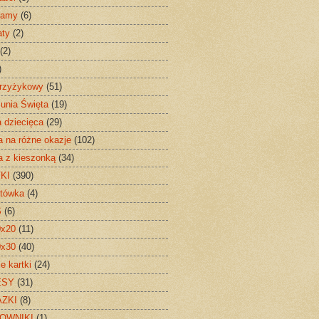
Mamy
(6)
aty
(2)
(2)
)
krzyżykowy
(51)
unia Święta
(19)
a dziecięca
(29)
a na różne okazje
(102)
a z kieszonką
(34)
KI
(390)
tówka
(4)
S
(6)
0x20
(11)
0x30
(40)
e kartki
(24)
ESY
(31)
ZKI
(8)
OWNIKI
(1)