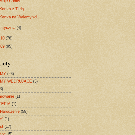
Moje Candy...
Kartka z Tildą
Kartka na Walentynki...
►
stycznia
(4)
010
(78)
009
(95)
kiety
UMY
(26)
UMY WĘDRUJĄCE
(5)
3)
mowanie
(1)
TERIA
(1)
Narodzenie
(59)
DY
(1)
st
(17)
abci
(5)