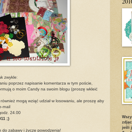
201
ak zwykle:
waniu poprzez napisanie komentarza w tym poście,
formują o moim Candy na swoim blogu (proszę wkleić
a również mogą wziąć udział w losowaniu, ale proszę aby
e-mail
godz. 24.00
Wszys
11 ;)
zdjęc
jeśli
 do zabawy i życzę powodzenia!