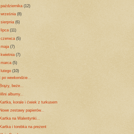
►
października
(12)
►
września
(8)
►
sierpnia
(6)
►
lipca
(11)
►
czerwca
(5)
►
maja
(7)
►
kwietnia
(7)
►
marca
(5)
▼
lutego
(10)
I po weekendzie...
Brązy, beże...
Mini albumy...
Kartka, korale i ćwiek z turkusem
Nowe zestawy papierów...
Kartka na Walentynki...
Kartka i torebka na prezent