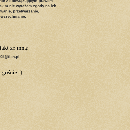
nie z obowiązującym prawem
skim nie wyrażam zgody na ich
wanie, przetwarzanie,
owszechnianie.
takt ze mną:
05@tlen.pl
 goście :)