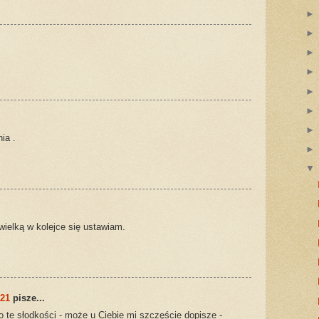
ia .
ielką w kolejce się ustawiam.
121
pisze...
po te słodkości - może u Ciebie mi szczęście dopisze -