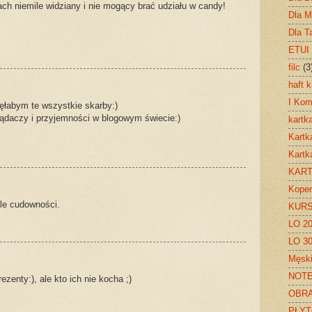
ch niemile widziany i nie mogący brać udziału w candy!
Dla 
Dla T
ETUI
filc
(3
haft 
I Kom
ęłabym te wszystkie skarby:)
lądaczy i przyjemności w blogowym świecie:)
kartk
Kartk
Kartk
KART
Koper
yle cudowności.
KUR
LO 2
LO 3
Męski
NOT
zenty:), ale kto ich nie kocha ;)
OBRA
PŁYT