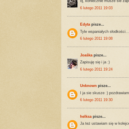
oj, koniecznie musze sie zapi
6 lutego 2011 19:03
Edyta
pisze...
Tyle wspaniałych słodkości..
6 lutego 2011 19:08
Joaśka
pisze...
Zapisuję się i ja :)
6 lutego 2011 19:24
Unknown
pisze...
I ja sie skusze :) pozdrawiam
6 lutego 2011 19:30
helksa
pisze...
Ja też ustawiam się w kolejc