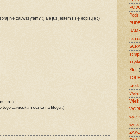
PODU
Podzi
zoraj nie zauważyłam? :) ale już jestem i się dopisuję :)
PUD
RAMK
różnoś
SCRA
scrap
szyde
Ślub
TORE
Urodz
Walen
Wielk
 i ja :)
o tego zawiesiłam oczka na blogu :)
WOR
wymi
wyróż
ZAKŁ