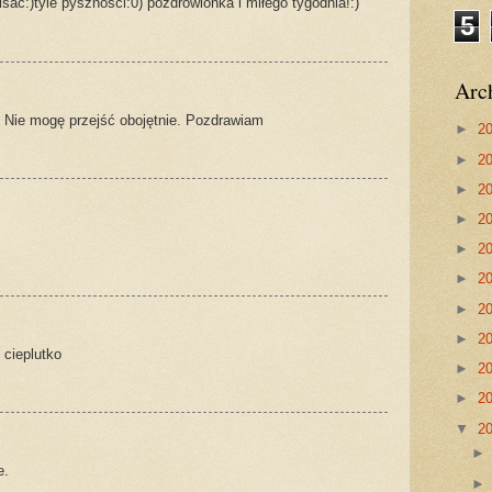
sać:)tyle pyszności:0) pozdrowionka i miłego tygodnia!:)
5
Arc
. Nie mogę przejść obojętnie. Pozdrawiam
►
2
►
2
►
2
►
2
►
2
►
2
►
2
►
2
 cieplutko
►
2
►
2
▼
2
e.