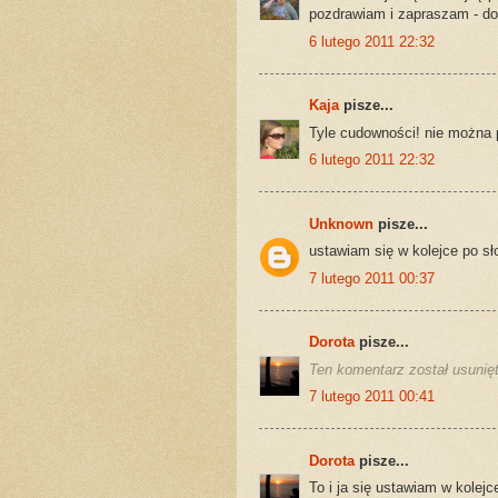
pozdrawiam i zapraszam - do 
6 lutego 2011 22:32
Kaja
pisze...
Tyle cudowności! nie można pr
6 lutego 2011 22:32
Unknown
pisze...
ustawiam się w kolejce po sł
7 lutego 2011 00:37
Dorota
pisze...
Ten komentarz został usunięt
7 lutego 2011 00:41
Dorota
pisze...
To i ja się ustawiam w kolejc